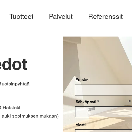
Tuotteet
Palvelut
Referenssit
edot
Etunimi
 Ruotsinpyhtää
Sähköposti
0 Helsinki
- auki sopimuksen mukaan)
Viesti