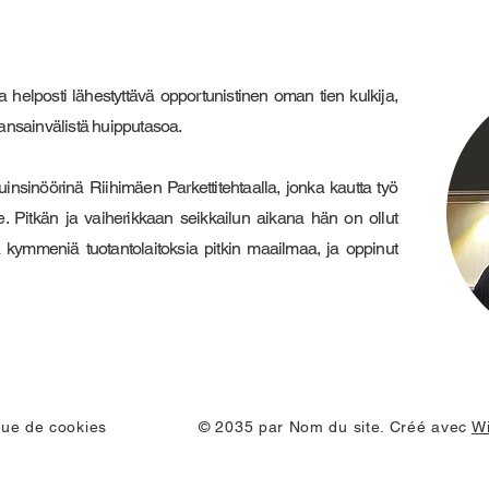
a helposti lähestyttävä opportunistinen oman tien kulkija,
ansainvälistä huipputasoa.
insinöörinä Riihimäen Parkettitehtaalla, jonka kautta työ
elle. Pitkän ja vaiherikkaan seikkailun aikana hän on ollut
a kymmeniä tuotantolaitoksia pitkin maailmaa, ja oppinut
ique de cookies
© 2035 par Nom du site. Créé avec
W