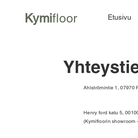
Kymi
floor
Etusivu
Yhteysti
Ahlströmintie 1, 07970
Henry ford katu 5, 0010
(Kymifloorin showroom 