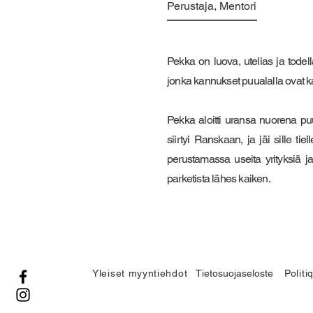
Perustaja, Mentori
Pekka on luova, utelias ja todell
jonka kannukset puualalla ovat k
Pekka aloitti uransa nuorena puu
siirtyi Ranskaan, ja jäi sille ti
perustamassa useita yrityksiä j
parketista lähes kaiken.
Yleiset myyntiehdot
Tietosuojaseloste
Polit