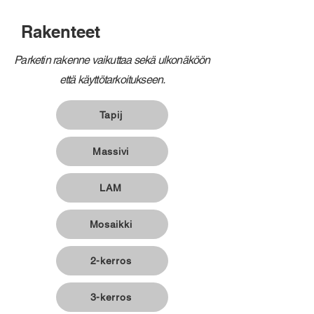
Rakenteet
Parketin rakenne vaikuttaa sekä ulkonäköön
että käyttötarkoitukseen.
Tapij
Massivi
LAM
Mosaikki
2-kerros
3-kerros