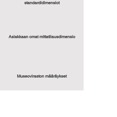
standardidimensiot
Asiakkaan omat mittatilausdimensio
Museoviraston määräykset
Autamme löytämään oikean
ratkaisun. Meidän kanssa on
mukavaa ja mutkatonta tehdä töitä,