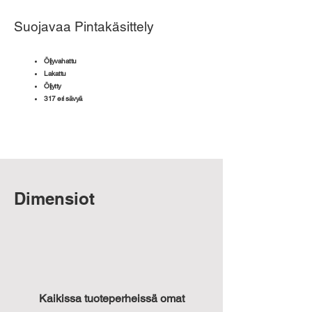
Suojavaa Pintakäsittely
Öljyvahattu
Lakattu
Öljytty
317 eri sävyä
Dimensiot
Kaikissa tuoteperheissä omat