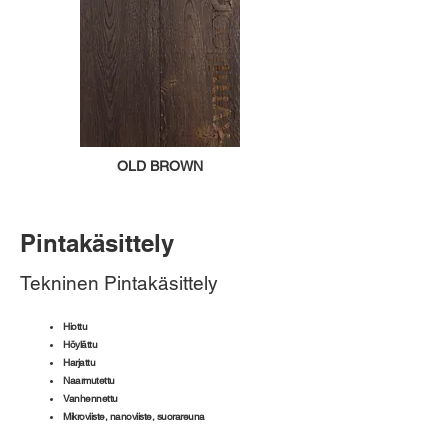
OLD BROWN
Pintakäsittely
Tekninen Pintakäsittely
Hiottu
Höylättu
Harjattu
Naarmutettu
Vanhennettu
Mikroviiste, nanoviiste, suorareuna