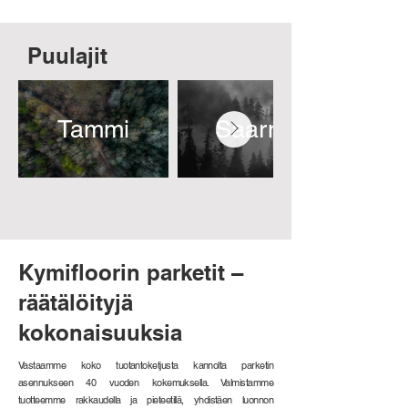
Puulajit
Tammi
Saarni
Kymifloorin parketit –
räätälöityjä
kokonaisuuksia
Vastaamme koko tuotantoketjusta kannolta parketin
asennukseen 40 vuoden kokemuksella. Valmistamme
tuotteemme rakkaudella ja pieteetillä, yhdistäen luonnon