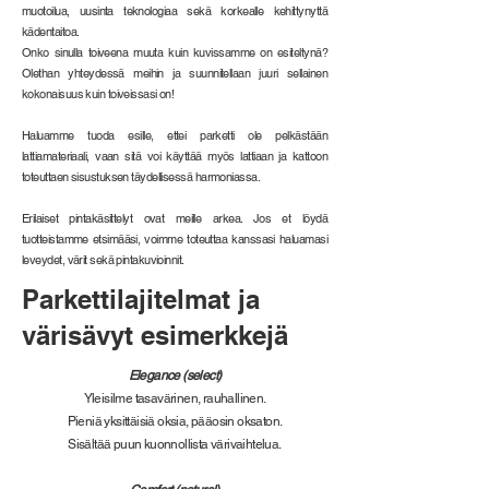
muotoilua, uusinta teknologiaa sekä korkealle kehittynyttä
kädentaitoa.
Onko sinulla toiveena muuta kuin kuvissamme on esiteltynä?
Olethan yhteydessä meihin ja suunnitellaan juuri sellainen
kokonaisuus kuin toiveissasi on!
Haluamme tuoda esille, ettei parketti ole pelkästään
lattiamateriaali, vaan sitä voi käyttää myös lattiaan ja kattoon
toteuttaen sisustuksen täydellisessä harmoniassa.
Erilaiset pintakäsittelyt ovat meille arkea. Jos et löydä
tuotteistamme etsimääsi, voimme toteuttaa kanssasi haluamasi
leveydet, värit sekä pintakuvioinnit.
Parkettilajitelmat ja
värisävyt esimerkkejä
Elegance (select)
Yleisilme tasavärinen, rauhallinen.
Pieniä yksittäisiä oksia, pääosin oksaton.
Sisältää puun kuonnollista värivaihtelua.