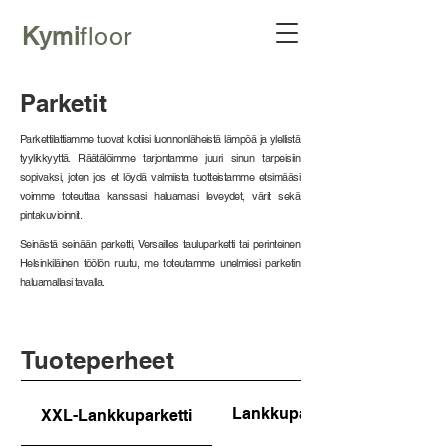
Kymi
floor
Parketit
Parkettilattiamme tuovat kotiisi luonnonläheistä lämpöä ja ylellistä
tyylikkyyttä. Räätälöimme tarjontamme juuri sinun tarpeisiin
sopivaksi, joten jos et löydä valmiista tuotteistamme etsimääsi
voimme toteuttaa kanssasi haluamasi leveydet, värit sekä
pintakuvioinnit.
Seinästä seinään parketti, Versailles tauluparketti tai perinteinen
Helsinkiläinen töölön ruutu, me toteutamme unelmiesi parketin
haluamallasi tavalla.
Tuoteperheet
Lankkuparketti
XXL-Lankkuparketti