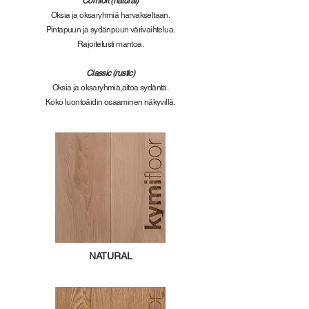
Comfort (natural)
Oksia ja oksaryhmiä harvakseltaan.
Pintapuun ja sydänpuun värivaihtelua.
Rajoitetusti mantoa.
Classic (rustic)
Oksia ja oksaryhmiä,aitoa sydäntä.
Koko luontoäidin osaaminen näkyvillä.
NATURAL