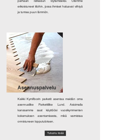
parhaan ratkaisun löytämiseksi. Olemme
erikoistuneet tiloihin, jossa ihmiset haluavat viihtyä
ja tuntea puun lämmön.
Asennuspalvelu
Kaikki Kymifloorin parketit asentaa meidän oma
asennusliike Parkettiliike Lund. Asioimalla
kanssamme saat käyttöösi vuosikymmenten
kokemuksen asentamisesta, mikä varmistaa
onnistuneen lopputuloksen.
Tutustu lisää