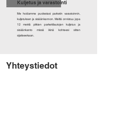
Kuljetus ja varastointi
Me hoidamme puolestasi parketin varastoinnin,
kuljetuksen ja sisäänkannon. Meiltä onnistuu jopa
12 metriä pitkien parkettilautojen kuljetus ja
sisäänkanto missä ikinä kohteesi sitten
sijaitseekaan.
Yhteystiedot
Ahlströmintie 1, 07970
Ruotsinpyhtää
Henry ford katu 5, 00100 Helsinki
(Kymifloorin showroom - auki
sopimuksen mukaan)