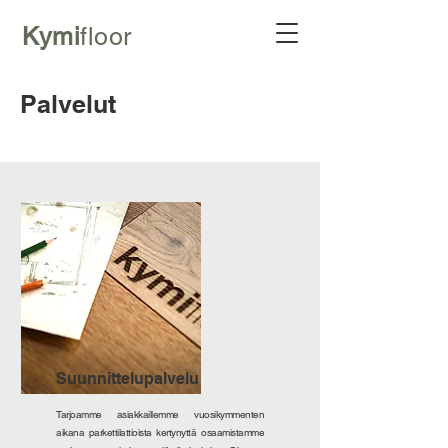
Kymi
floor
Palvelut
Suunnittelupalvelu
Tarjoamme asiakkaillemme vuosikymmenten
aikana parkettilattioista kertynyttä osaamistamme