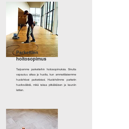
Parkettien
hoitosopimus
Tarjoamme parketteihin hoitosopimuksia. Sinulta
vapautuu aikaa ja huolta, kun ammattilaisemme
huolehtivat parketistasi. Huolehdimme parketin
huoltovälistä, mikä takaa pitkäikäisen ja kauniin
lattian.