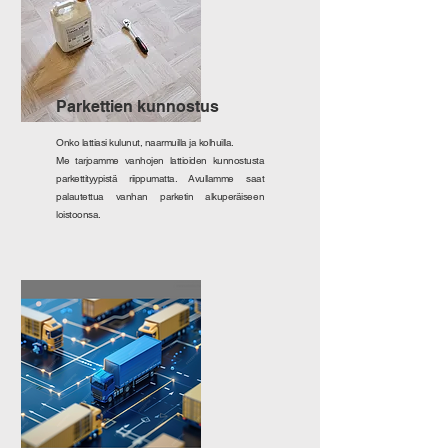
Parkettien kunnostus
Onko lattiasi kulunut, naarmuilla ja kolhuilla.
Me tarjoamme vanhojen lattioiden kunnostusta
parkettityypistä riippumatta. Avullamme saat
palautettua vanhan parketin alkuperäiseen
loistoonsa.